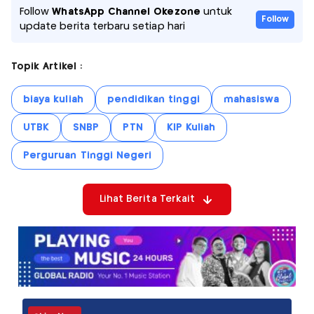
Follow
WhatsApp Channel Okezone
untuk
Follow
update berita terbaru setiap hari
Topik Artikel :
biaya kuliah
pendidikan tinggi
mahasiswa
UTBK
SNBP
PTN
KIP Kuliah
Perguruan Tinggi Negeri
Lihat Berita Terkait