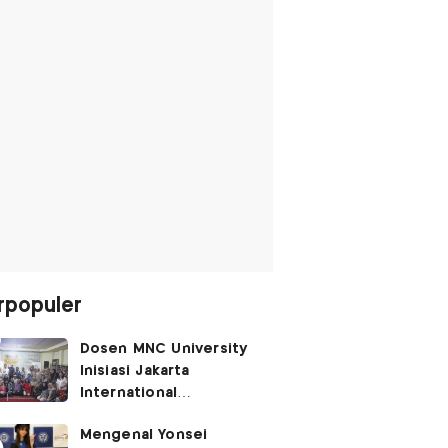
rpopuler
Dosen MNC University
Inisiasi Jakarta
International
Performing Arts
Mengenal Yonsei
Festival 2026, Hidupkan