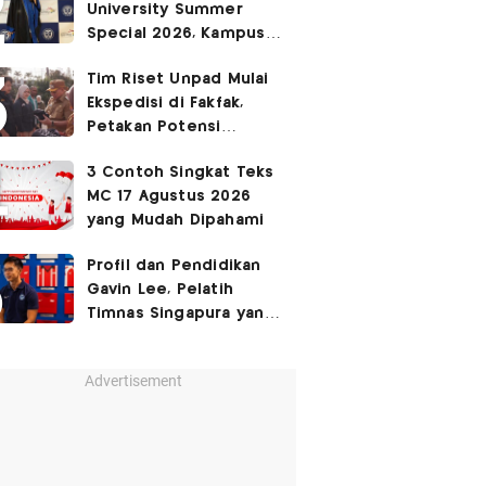
University Summer
Ruang Kota Melalui Seni
Special 2026, Kampus
Pertunjukan
Sabrina Chairunnisa
Tim Riset Unpad Mulai
yang Disebut Netizen
Ekspedisi di Fakfak,
Tak Setara S3 UI
Petakan Potensi
Kawasan Transmigrasi
3 Contoh Singkat Teks
Bomberay–Tomage
MC 17 Agustus 2026
yang Mudah Dipahami
Profil dan Pendidikan
Gavin Lee, Pelatih
Timnas Singapura yang
Masih Muda di Piala AFF
2026
Advertisement