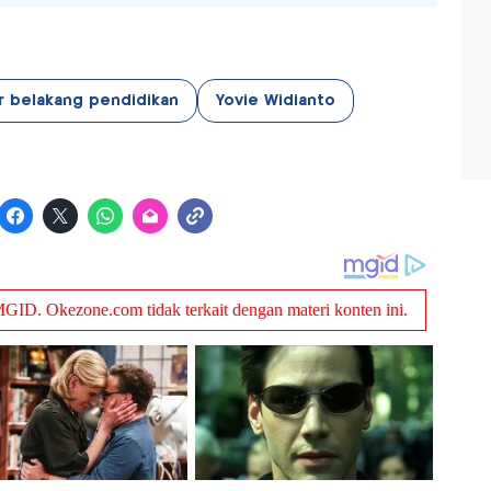
ar belakang pendidikan
Yovie Widianto