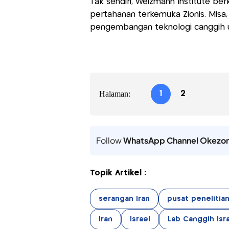
Tak sendiri, Weizmann Institute be
pertahanan terkemuka Zionis. Misa,
pengembangan teknologi canggih un
Halaman:
1
2
Follow
WhatsApp Channel Okezo
Topik Artikel :
serangan Iran
pusat penelitian
Iran
Israel
Lab Canggih Isr