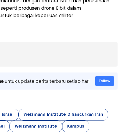
rkolaborasi dengan tentara Israel dan perusahaan
 seperti produsen drone Elbit dalam
tuk berbagai keperluan militer.
ne
untuk update berita terbaru setiap hari
Follow
 israel
Weizmann Institute Dihancurkan Iran
ael
Weizmann Institute
Kampus