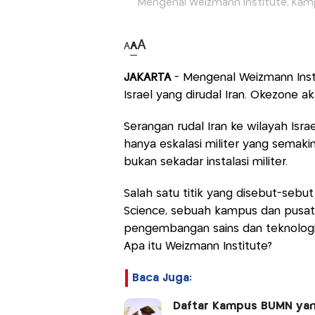
Mengenal Weizmann Institute, Kampu
A
A
A
JAKARTA
- Mengenal Weizmann Inst
Israel yang dirudal Iran. Okezone ak
Serangan rudal Iran ke wilayah Isr
hanya eskalasi militer yang semakin
bukan sekadar instalasi militer.
Salah satu titik yang disebut-sebu
Science, sebuah kampus dan pusat p
pengembangan sains dan teknologi 
Apa itu Weizmann Institute?
Baca Juga:
Daftar Kampus BUMN yan