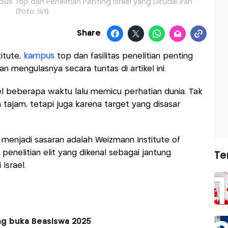
s Top dan Penelitian Penting Israel yang Dirudal Iran
(Foto: Ist)
Share
itute,
kampus
top dan fasilitas penelitian penting
an mengulasnya secara tuntas di artikel ini.
ael beberapa waktu lalu memicu perhatian dunia. Tak
 tajam, tetapi juga karena target yang disasar
t menjadi sasaran adalah Weizmann Institute of
enelitian elit yang dikenal sebagai jantung
Te
Israel.
g buka Beasiswa 2025