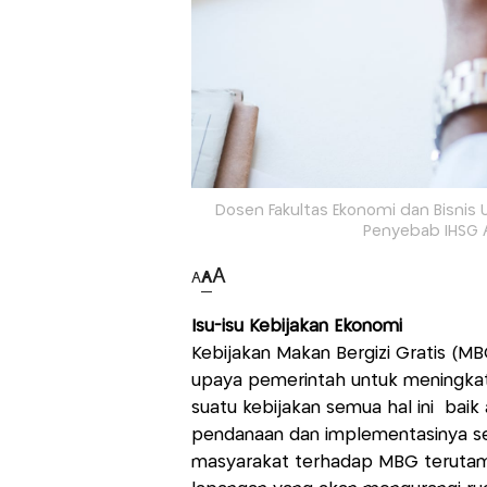
Dosen Fakultas Ekonomi dan Bisnis
Penyebab IHSG A
A
A
A
Isu-isu Kebijakan Ekonomi
Kebijakan Makan Bergizi Gratis (M
upaya pemerintah untuk meningkat
suatu kebijakan semua hal ini bai
pendanaan dan implementasinya ser
masyarakat terhadap MBG terutama