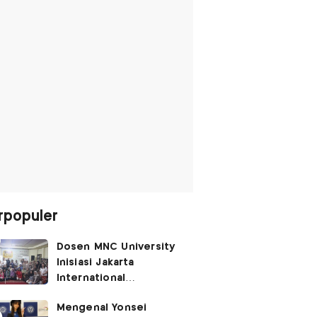
rpopuler
Dosen MNC University
Inisiasi Jakarta
International
Performing Arts
Mengenal Yonsei
Festival 2026, Hidupkan