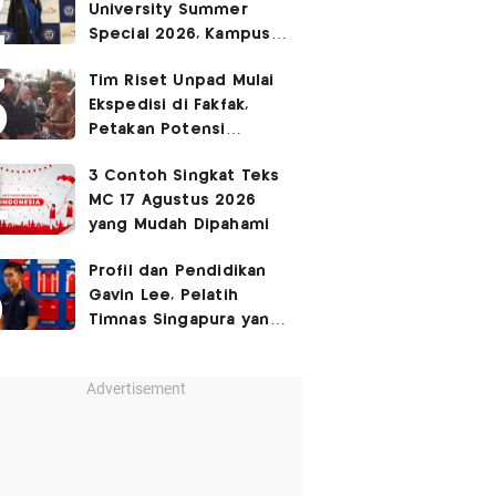
University Summer
Ruang Kota Melalui Seni
Special 2026, Kampus
Pertunjukan
Sabrina Chairunnisa
Tim Riset Unpad Mulai
yang Disebut Netizen
Ekspedisi di Fakfak,
Tak Setara S3 UI
Petakan Potensi
Kawasan Transmigrasi
3 Contoh Singkat Teks
Bomberay–Tomage
MC 17 Agustus 2026
yang Mudah Dipahami
Profil dan Pendidikan
Gavin Lee, Pelatih
Timnas Singapura yang
Masih Muda di Piala AFF
2026
Advertisement