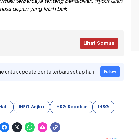
rmasi terpercaya tentang pendidikan, tryout ujian,
asa depan yang lebih baik
Lihat Semua
ne
untuk update berita terbaru setiap hari
Follow
Halt
IHSG Anjlok
IHSG Sepekan
IHSG