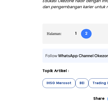
Edukasi Okezone hadir dengan Info
dan pengembangan karier untuk m
Halaman:
1
2
Follow
WhatsApp Channel Okezo
Topik Artikel :
IHSG Merosot
BEI
Trading 
Share