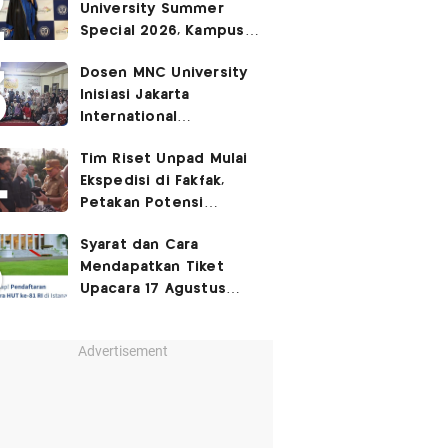
University Summer
Special 2026, Kampus
Sabrina Chairunnisa
Dosen MNC University
yang Disebut Netizen
Inisiasi Jakarta
Tak Setara S3 UI
International
Performing Arts
Tim Riset Unpad Mulai
Festival 2026, Hidupkan
Ekspedisi di Fakfak,
Ruang Kota Melalui Seni
Petakan Potensi
Pertunjukan
Kawasan Transmigrasi
Syarat dan Cara
Bomberay–Tomage
Mendapatkan Tiket
Upacara 17 Agustus
2026 di Istana Merdeka
Advertisement