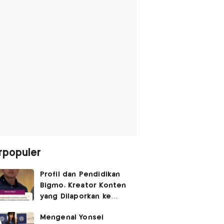
rpopuler
Profil dan Pendidikan
Bigmo, Kreator Konten
yang Dilaporkan ke
Polisi usai Kontroversi
Mengenal Yonsei
Promosi Vape