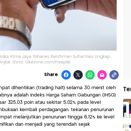
 Unika Atma Jaya Yohanes Berchman Suhartoko Ungkap
njlok. (Foto: Okezone.com/Freepik)
Share
at dihentikan (trading halt) selama 30 menit oleh
Te
abnya adalah Indeks Harga Saham Gabungan (IHSG)
r 325,03 poin atau sekitar 5,02% pada level
embukaan kembali perdagangan, tekanan penurunan
empat melanjutkan penurunan hingga 6,12% ke level
nifikan dan menjadi yang terendah sejak