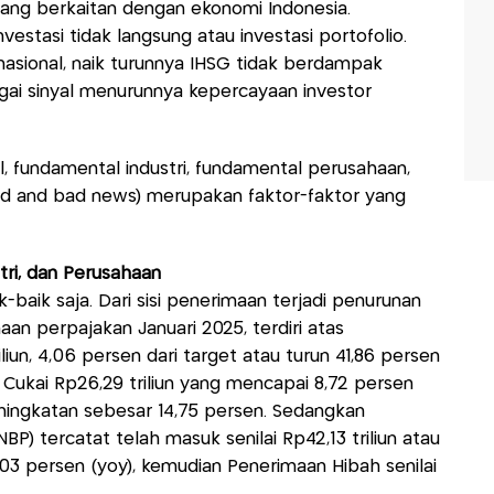
yang berkaitan dengan ekonomi Indonesia.
estasi tidak langsung atau investasi portofolio.
nasional, naik turunnya IHSG tidak berdampak
i sinyal menurunnya kepercayaan investor
, fundamental industri, fundamental perusahaan,
ood and bad news) merupakan faktor-faktor yang
ri, dan Perusahaan
ik-baik saja. Dari sisi penerimaan terjadi penurunan
aan perpajakan Januari 2025, terdiri atas
liun, 4,06 persen dari target atau turun 41,86 persen
Cukai Rp26,29 triliun yang mencapai 8,72 persen
eningkatan sebesar 14,75 persen. Sedangkan
P) tercatat telah masuk senilai Rp42,13 triliun atau
,03 persen (yoy), kemudian Penerimaan Hibah senilai