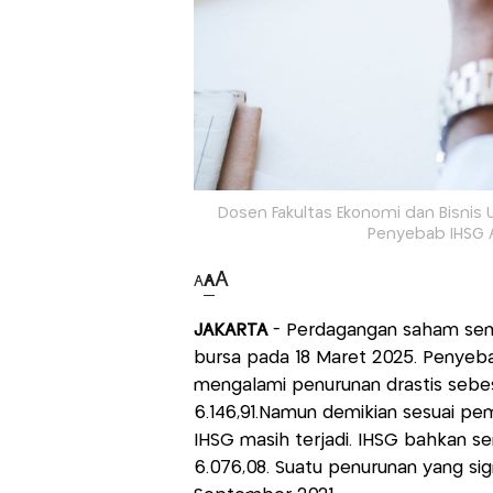
Dosen Fakultas Ekonomi dan Bisnis
Penyebab IHSG A
A
A
A
JAKARTA
- Perdagangan saham semp
bursa pada 18 Maret 2025. Penyeb
mengalami penurunan drastis sebesa
6.146,91.Namun demikian sesuai p
IHSG masih terjadi. IHSG bahkan s
6.076,08. Suatu penurunan yang sig