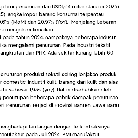
lami penurunan dari USD1,64 miliar (Januari 2025)
025). angka impor barang konsumsi terpantau
,61% (MoM) dan 20,97% (YoY). Menjelang Lebaran
msi mengalami kenaikan.
stri pada tahun 2024, nampaknya beberapa industri
nika mengalami penurunan. Pada Industri tekstil
ngkrutan dan PHK. Ada sekitar kurang lebih 60
 penurunan produksi tekstil seiring lonjakan produk
domestic. industri kulit, barang dari kulit dan alas
tu sebesar 1,93% (yoy). Hal ini disebabkan oleh
ring penutupan beberapa pabrik dampak penurunan
. Penurunan terjadi di Provinsi Banten, Jawa Barat,
 menghadapi tantangan dengan terkontraksinya
manufaktur pada Juli 2024. PMI manufaktur