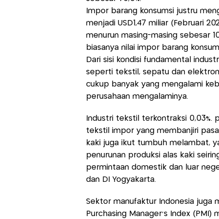
Impor barang konsumsi justru menga
menjadi USD1,47 miliar (Februari 2
menurun masing-masing sebesar 10
biasanya nilai impor barang konsu
Dari sisi kondisi fundamental indu
seperti tekstil, sepatu dan elektro
cukup banyak yang mengalami keba
perusahaan mengalaminya.
Industri tekstil terkontraksi 0,03%.
tekstil impor yang membanjiri pasar 
kaki juga ikut tumbuh melambat, yai
penurunan produksi alas kaki sei
permintaan domestik dan luar negeri
dan DI Yogyakarta.
Sektor manufaktur Indonesia juga
Purchasing Manager's Index (PMI) 