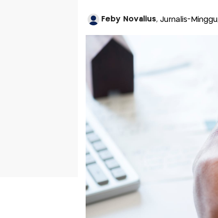
Feby Novalius
, Jurnalis-Mingg