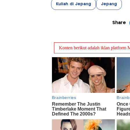
Kuliah di Jepang
Jepang
Share