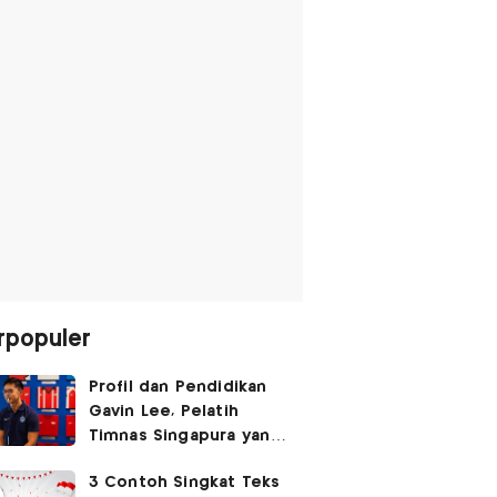
rpopuler
Profil dan Pendidikan
Gavin Lee, Pelatih
Timnas Singapura yang
Masih Muda di Piala AFF
3 Contoh Singkat Teks
2026