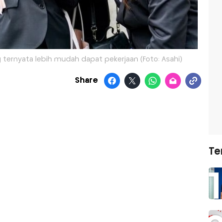
 ternyata lebih mudah dapat pekerjaan (Foto: Asahi)
Share
Te