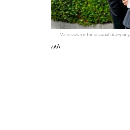
Mahasiswa internasional di Jepang
A
A
A