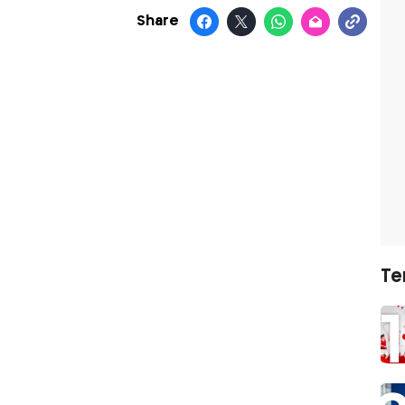
Share
Te