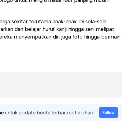
 progo untuk mengisi masa libur panjang musim
rga sekitar terutama anak-anak. Di sela-sela
rkan dan belajar huruf kanji hingga seni melipat
 mereka menyempatkan diri juga foto hingga bermain
ne
untuk update berita terbaru setiap hari
Follow