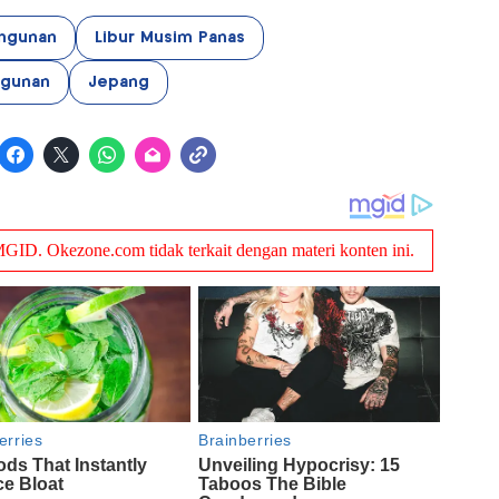
angunan
Libur Musim Panas
ngunan
Jepang