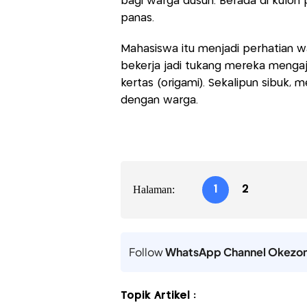
bagi warga dusun. Berada di kulon
panas.
Mahasiswa itu menjadi perhatian wa
bekerja jadi tukang mereka mengaja
kertas (origami). Sekalipun sibuk,
dengan warga.
Halaman:
1
2
Follow
WhatsApp Channel Okezo
Topik Artikel :