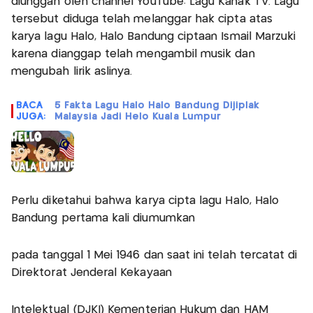
diunggah oleh channel YouTube: Lagu Kanak TV. Lagu
tersebut diduga telah melanggar hak cipta atas
karya lagu Halo, Halo Bandung ciptaan Ismail Marzuki
karena dianggap telah mengambil musik dan
mengubah lirik aslinya.
BACA
5 Fakta Lagu Halo Halo Bandung Dijiplak
JUGA:
Malaysia Jadi Helo Kuala Lumpur
Perlu diketahui bahwa karya cipta lagu Halo, Halo
Bandung pertama kali diumumkan
pada tanggal 1 Mei 1946 dan saat ini telah tercatat di
Direktorat Jenderal Kekayaan
Intelektual (DJKI) Kementerian Hukum dan HAM