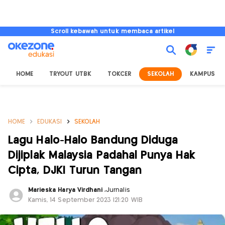
Scroll kebawah untuk membaca artikel
HOME
TRYOUT UTBK
TOKCER
SEKOLAH
KAMPUS
HOME
EDUKASI
SEKOLAH
Lagu Halo-Halo Bandung Diduga
Dijiplak Malaysia Padahal Punya Hak
Cipta, DJKI Turun Tangan
Marieska Harya Virdhani
,
Jurnalis
Kamis, 14 September 2023 |21:20 WIB