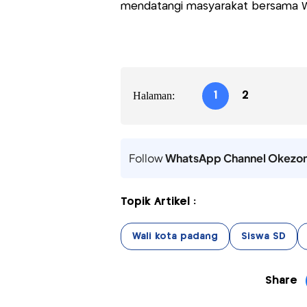
mendatangi masyarakat bersama Wal
Halaman:
1
2
Follow
WhatsApp Channel Okezo
Topik Artikel :
Wali kota padang
Siswa SD
Share