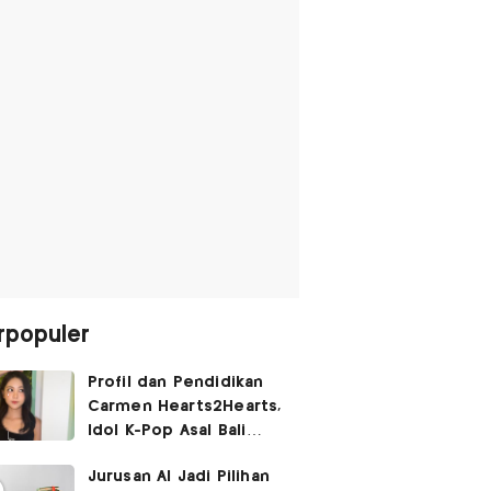
rpopuler
Profil dan Pendidikan
Carmen Hearts2Hearts,
Idol K-Pop Asal Bali
yang Tembus SM
Jurusan AI Jadi Pilihan
Entertainment