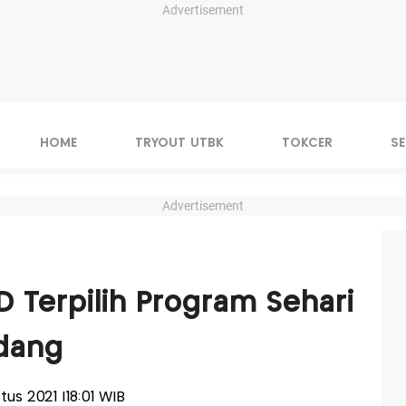
Advertisement
HOME
TRYOUT UTBK
TOKCER
S
Advertisement
SD Terpilih Program Sehari
adang
stus 2021 |18:01 WIB