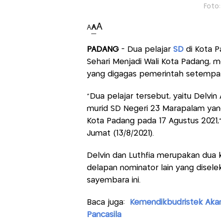
Foto:
A
A
A
PADANG
- Dua pelajar
SD
di Kota P
Sehari Menjadi Wali Kota Padang, 
yang digagas pemerintah setempat
"Dua pelajar tersebut, yaitu Delvin
murid SD Negeri 23 Marapalam yan
Kota Padang pada 17 Agustus 2021,"
Jumat (13/8/2021).
Delvin dan Luthfia merupakan dua 
delapan nominator lain yang disele
sayembara ini.
Baca juga:
Kemendikbudristek Akan
Pancasila