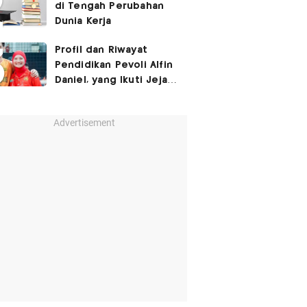
di Tengah Perubahan
Dunia Kerja
Profil dan Riwayat
Pendidikan Pevoli Alfin
Daniel, yang Ikuti Jejak
sang Mama hingga
Pernah Main Bareng di
Advertisement
Proliga