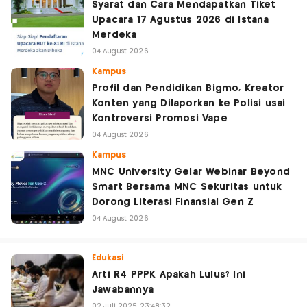
Syarat dan Cara Mendapatkan Tiket
Upacara 17 Agustus 2026 di Istana
Merdeka
04 August 2026
Kampus
Profil dan Pendidikan Bigmo, Kreator
Konten yang Dilaporkan ke Polisi usai
Kontroversi Promosi Vape
04 August 2026
Kampus
MNC University Gelar Webinar Beyond
Smart Bersama MNC Sekuritas untuk
Dorong Literasi Finansial Gen Z
04 August 2026
Edukasi
Arti R4 PPPK Apakah Lulus? Ini
Jawabannya
02 Juli 2025 23:48:32