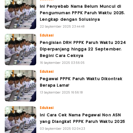
Ini Penyebab Nama Belum Muncul di
Pengumuman PPPK Paruh Waktu 2025,
Lengkap dengan Solusinya
22 September 2025 23:44:48
Edukasi
Pengisian DRH PPPK Paruh Waktu 2024
Diperpanjang hingga 22 September,
Begini Cara Ceknya
16 September 2025 03:56:05
Edukasi
Pegawai PPPK Paruh Waktu Dikontrak
Berapa Lama?
13 September 2025 16:56:18
Edukasi
Ini Cara Cek Nama Pegawai Non ASN
yang Diangkat PPPK Paruh Waktu 2025
03 September 2025 02:04:23