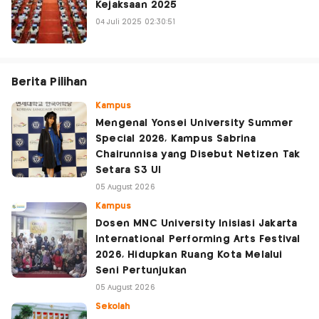
Kejaksaan 2025
04 Juli 2025 02:30:51
Berita Pilihan
Kampus
Mengenal Yonsei University Summer
Special 2026, Kampus Sabrina
Chairunnisa yang Disebut Netizen Tak
Setara S3 UI
05 August 2026
Kampus
Dosen MNC University Inisiasi Jakarta
International Performing Arts Festival
2026, Hidupkan Ruang Kota Melalui
Seni Pertunjukan
05 August 2026
Sekolah