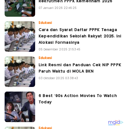
Rekrutmen PPPK Kemenham 2026
07 Januari 2026 22:46:25
Edukasi
Cara dan Syarat Daftar PPPK Tenaga
Kependidikan Sekolah Rakyat 2025, Ini
Alokasi Formasinya
05 Desember 2025 21:53:45
Edukasi
Link Resmi dan Panduan Cek NIP PPPK
Paruh Waktu di MOLA BKN
03 Oktober 2025 03:38:43
Edukasi