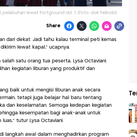
l pelabuhan lewat Portground Vol. 1. (Foto: dok Pelindo)
Share
n dari dekat. Jadi tahu kalau terminal peti kemas
dikirim lewat kapal,” ucapnya.
 salah satu orang tua peserta, Lysa Octaviani.
ihan kegiatan liburan yang produktif dan
ang baik untuk mengisi liburan anak secara
Te
rmain, tetapi juga belajar hal baru tentang
ika dan keselamatan. Semoga kedepan kegiatan
 sehingga kesempatan bagi anak-anak untuk
uas,” tutur Lysa Octaviani.
jadi langkah awal dalam menghadirkan program