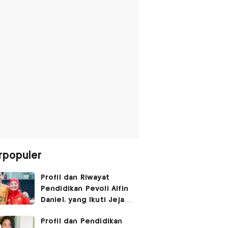
rpopuler
Profil dan Riwayat
Pendidikan Pevoli Alfin
Daniel, yang Ikuti Jejak
sang Mama hingga
Profil dan Pendidikan
Pernah Main Bareng di