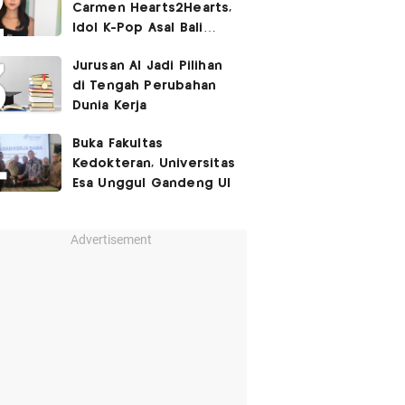
Carmen Hearts2Hearts,
Proliga
Idol K-Pop Asal Bali
yang Tembus SM
Jurusan AI Jadi Pilihan
Entertainment
di Tengah Perubahan
Dunia Kerja
Buka Fakultas
Kedokteran, Universitas
Esa Unggul Gandeng UI
Advertisement