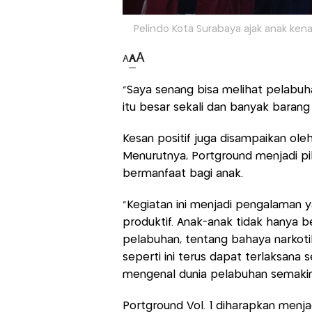
Pelindo Kota Surabaya ajak anak kena
A
A
A
“Saya senang bisa melihat pelabuha
itu besar sekali dan banyak barang 
Kesan positif juga disampaikan oleh
Menurutnya, Portground menjadi pil
bermanfaat bagi anak.
“Kegiatan ini menjadi pengalaman y
produktif. Anak-anak tidak hanya be
pelabuhan, tentang bahaya narkot
seperti ini terus dapat terlaksana
mengenal dunia pelabuhan semakin l
Portground Vol. 1 diharapkan men