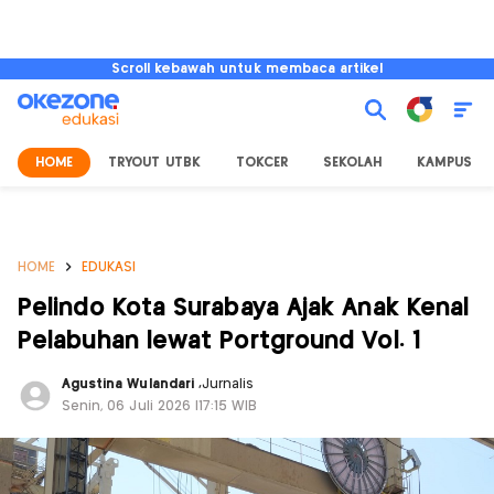
Scroll kebawah untuk membaca artikel
HOME
TRYOUT UTBK
TOKCER
SEKOLAH
KAMPUS
HOME
EDUKASI
Pelindo Kota Surabaya Ajak Anak Kenal
Pelabuhan lewat Portground Vol. 1
Agustina Wulandari
,
Jurnalis
Senin, 06 Juli 2026 |17:15 WIB