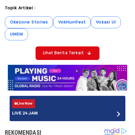
Topik Artikel :
Okezone Stories
VokHumFest
Vokasi UI
UMKM
Lihat Berita Terkait
Live Now
LIVE 24 JAM