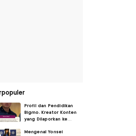
rpopuler
Profil dan Pendidikan
Bigmo, Kreator Konten
yang Dilaporkan ke
Polisi usai Kontroversi
Mengenal Yonsei
Promosi Vape