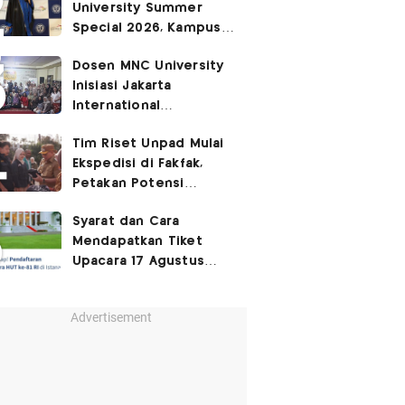
University Summer
Special 2026, Kampus
Sabrina Chairunnisa
Dosen MNC University
yang Disebut Netizen
Inisiasi Jakarta
Tak Setara S3 UI
International
Performing Arts
Tim Riset Unpad Mulai
Festival 2026, Hidupkan
Ekspedisi di Fakfak,
Ruang Kota Melalui Seni
Petakan Potensi
Pertunjukan
Kawasan Transmigrasi
Syarat dan Cara
Bomberay–Tomage
Mendapatkan Tiket
Upacara 17 Agustus
2026 di Istana Merdeka
Advertisement