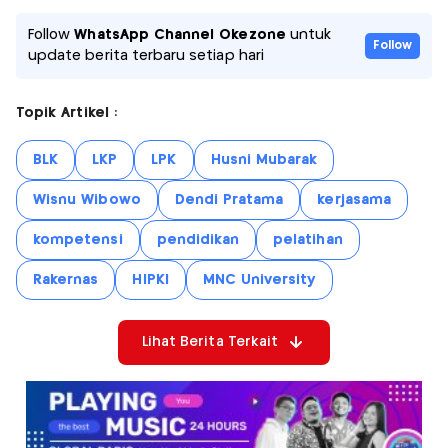
Follow
WhatsApp Channel Okezone
untuk
Follow
update berita terbaru setiap hari
Topik Artikel :
BLK
LKP
LPK
Husni Mubarak
Wisnu Wibowo
Dendi Pratama
kerjasama
kompetensi
pendidikan
pelatihan
Rakernas
HIPKI
MNC University
Lihat Berita Terkait