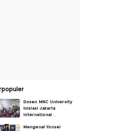
rpopuler
Dosen MNC University
Inisiasi Jakarta
International
Performing Arts
Mengenal Yonsei
Festival 2026, Hidupkan