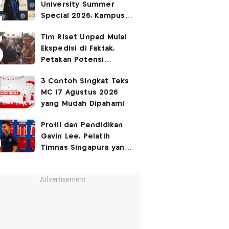
University Summer
Ruang Kota Melalui Seni
Special 2026, Kampus
Pertunjukan
Sabrina Chairunnisa
Tim Riset Unpad Mulai
yang Disebut Netizen
Ekspedisi di Fakfak,
Tak Setara S3 UI
Petakan Potensi
Kawasan Transmigrasi
3 Contoh Singkat Teks
Bomberay–Tomage
MC 17 Agustus 2026
yang Mudah Dipahami
Profil dan Pendidikan
Gavin Lee, Pelatih
Timnas Singapura yang
Masih Muda di Piala AFF
2026
Advertisement