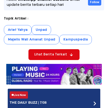
Follow
update berita terbaru setiap hari
Topik Artikel :
Arief Yahya
Unpad
Majelis Wali Amanat Unpad
Kampuspedia
Lihat Berita Terkait
Live Now
THE DAILY BUZZ | 7/08