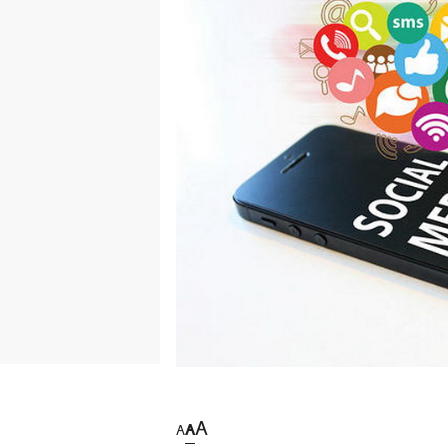
A
A
A