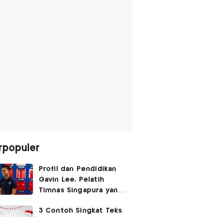
rpopuler
Profil dan Pendidikan
Gavin Lee, Pelatih
Timnas Singapura yang
Masih Muda di Piala AFF
3 Contoh Singkat Teks
2026