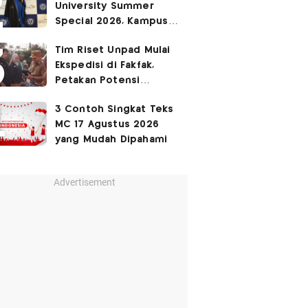
University Summer
Ruang Kota Melalui Seni
Special 2026, Kampus
Pertunjukan
Sabrina Chairunnisa
Tim Riset Unpad Mulai
yang Disebut Netizen
Ekspedisi di Fakfak,
Tak Setara S3 UI
Petakan Potensi
Kawasan Transmigrasi
3 Contoh Singkat Teks
Bomberay–Tomage
MC 17 Agustus 2026
yang Mudah Dipahami
Advertisement