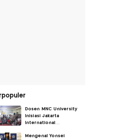
rpopuler
Dosen MNC University
Inisiasi Jakarta
International
Performing Arts
Mengenal Yonsei
Festival 2026, Hidupkan