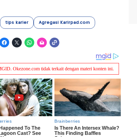
tips karier
Agregasi Karirpad.com