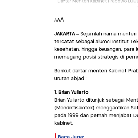
Daftar Menteri Kabinet Prabowo Lulu
A
A
A
JAKARTA –
Sejumlah nama menteri 
tercatat sebagai alumni Institut Te
kesehatan, hingga keuangan, para lu
memegang posisi strategis di peme
Berikut daftar menteri Kabinet Pr
urutan abjad :
1. Brian Yuliarto
Brian Yuliarto ditunjuk sebagai Ment
(Mendiktisaintek) menggantikan Satr
pada 1999 dan pernah menjabat Dek
kabinet.
Baca Juga: