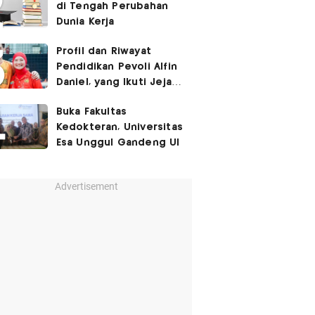
di Tengah Perubahan
Dunia Kerja
Profil dan Riwayat
Pendidikan Pevoli Alfin
Daniel, yang Ikuti Jejak
sang Mama hingga
Buka Fakultas
Pernah Main Bareng di
Kedokteran, Universitas
Proliga
Esa Unggul Gandeng UI
Advertisement