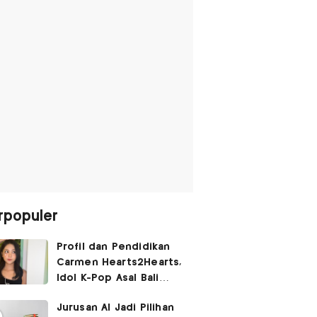
rpopuler
Profil dan Pendidikan
Carmen Hearts2Hearts,
Idol K-Pop Asal Bali
yang Tembus SM
Jurusan AI Jadi Pilihan
Entertainment