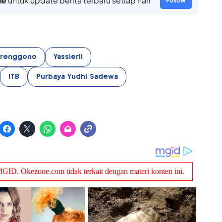
ne
untuk update berita terbaru setiap hari
Follow
Trenggono
Yassierli
ITB
Purbaya Yudhi Sadewa