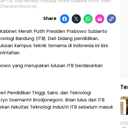
san ITB, Ada Menkeu Purbaya Yudha Sadewa. (Foto: Aldhi
Chandra/Okezone)
Share
Kabinet Merah Putih Presiden Prabowo Subianto
knologi Bandung (ITB). Dari bidang pendidikan,
lusan kampus teknik ternama di Indonesia ini kini
rintahan.
abowo yang merupakan lulusan ITB berdasarkan
Te
eri Pendidikan Tinggi, Sains, dan Teknologi
yo Soemantri Brodjonegoro. Brian lulus dari ITB
an Fakultas Teknologi Industri ITB sebelum masuk