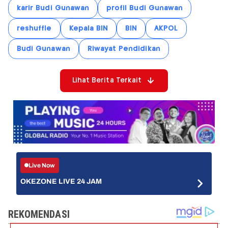
karir Budi Gunawan
profil Budi Gunawan
reshuffle
Kepala BIN
BIN
AKPOL
Budi Gunawan
Riwayat Pendidikan
Lihat Berita Terkait
Live Now
OKEZONE LIVE 24 JAM