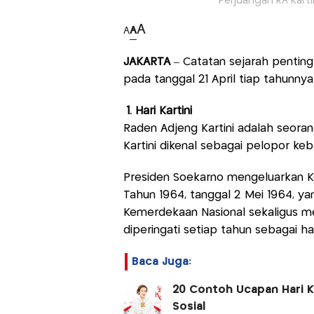
Perjuangan RA Karti
A
A
A
JAKARTA
– Catatan sejarah penting 
pada tanggal 21 April tiap tahunny
1. Hari Kartini
Raden Adjeng Kartini adalah seora
Kartini dikenal sebagai pelopor k
Presiden Soekarno mengeluarkan K
Tahun 1964, tanggal 2 Mei 1964, y
Kemerdekaan Nasional sekaligus mene
diperingati setiap tahun sebagai ha
Baca Juga:
20 Contoh Ucapan Hari Ka
Sosial