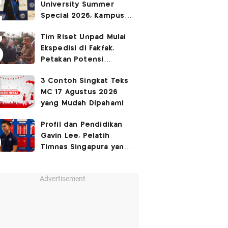
University Summer
Ruang Kota Melalui Seni
Special 2026, Kampus
Pertunjukan
Sabrina Chairunnisa
Tim Riset Unpad Mulai
yang Disebut Netizen
Ekspedisi di Fakfak,
Tak Setara S3 UI
Petakan Potensi
Kawasan Transmigrasi
3 Contoh Singkat Teks
Bomberay–Tomage
MC 17 Agustus 2026
yang Mudah Dipahami
Profil dan Pendidikan
Gavin Lee, Pelatih
Timnas Singapura yang
Masih Muda di Piala AFF
2026
Advertisement