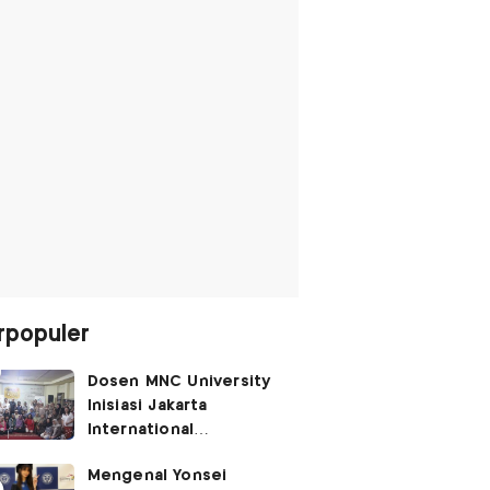
rpopuler
Dosen MNC University
Inisiasi Jakarta
International
Performing Arts
Mengenal Yonsei
Festival 2026, Hidupkan