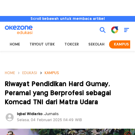
Scroll kebawah untuk membaca artikel
HOME
TRYOUT UTBK
TOKCER
SEKOLAH
KAMPUS
HOME
EDUKASI
KAMPUS
Riwayat Pendidikan Hard Gumay,
Peramal yang Berprofesi sebagai
Komcad TNI dari Matra Udara
Iqbal Widiarko
,
Jurnalis
Selasa, 04 Februari 2025 |14:49 WIB