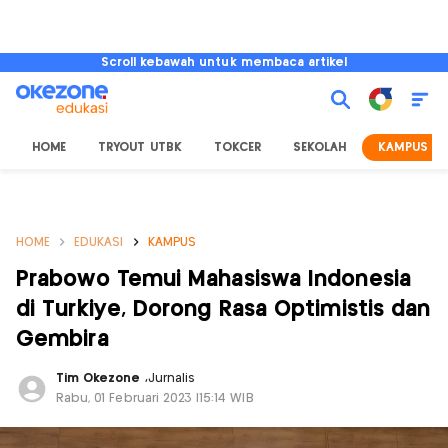
Scroll kebawah untuk membaca artikel
HOME
TRYOUT UTBK
TOKCER
SEKOLAH
KAMPUS
HOME
EDUKASI
KAMPUS
Prabowo Temui Mahasiswa Indonesia
di Turkiye, Dorong Rasa Optimistis dan
Gembira
Tim Okezone
,
Jurnalis
Rabu, 01 Februari 2023 |15:14 WIB