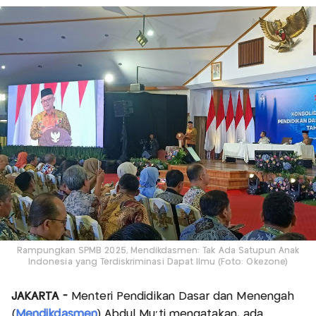
Rampungkan SPMB 2025, Mendikdasmen: Tak Ada Satupun Anak
Indonesia yang Terdiskriminasi Dapat Ilmu (Foto: Okezone)
JAKARTA -
Menteri Pendidikan Dasar dan Menengah
(
Mendikdasmen
) Abdul Mu'ti mengatakan, ada