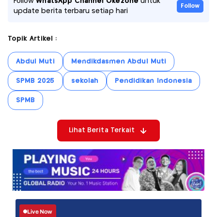
Follow
WhatsApp Channel Okezone
untuk
Follow
update berita terbaru setiap hari
Topik Artikel :
Abdul Muti
Mendikdasmen Abdul Muti
SPMB 2025
sekolah
Pendidikan Indonesia
SPMB
Lihat Berita Terkait
Live Now