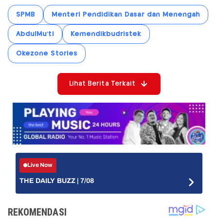
SPMB
Menteri Pendidikan Dasar dan Menengah
AbdulMu’ti
Kemendikbudristek
Okezone Stories
Lihat Berita Terkait
Live Now
THE DAILY BUZZ | 7/08