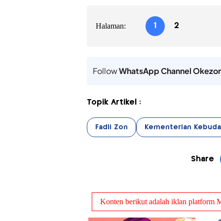
Halaman:
1
2
Follow
WhatsApp Channel Okezo
Topik Artikel :
Fadli Zon
Kementerian Kebuda
Share