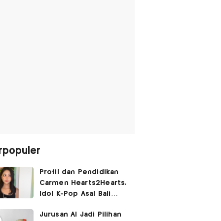
rpopuler
Profil dan Pendidikan
Carmen Hearts2Hearts,
Idol K-Pop Asal Bali
yang Tembus SM
Jurusan AI Jadi Pilihan
Entertainment